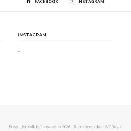
FACEBOOK
INSTAGRAM
INSTAGRAM
…
© van der Kolk ballonvaarten 2026 |
Bard thema door
WP Royal
.