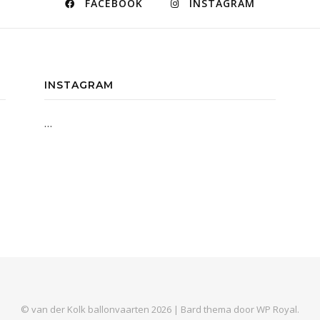
FACEBOOK
INSTAGRAM
INSTAGRAM
…
© van der Kolk ballonvaarten 2026 |
Bard thema door
WP Royal
.