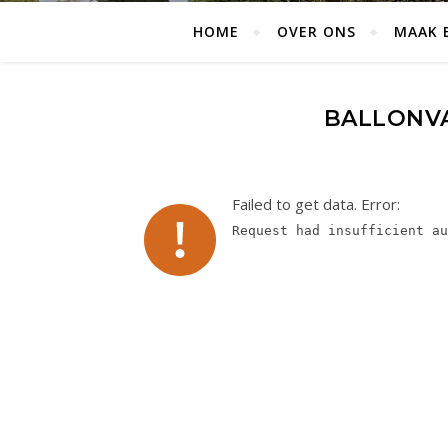
HOME
OVER ONS
MAAK 
BALLONVA
Failed to get data. Error:
Request had insufficient au