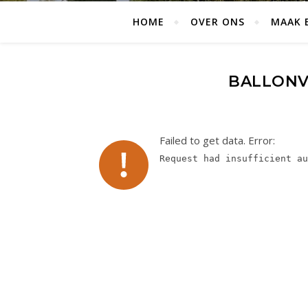
HOME
OVER ONS
MAAK 
BALLONVA
Failed to get data. Error:
Request had insufficient au