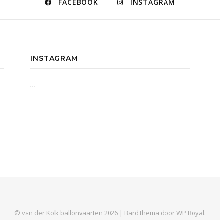
FACEBOOK
INSTAGRAM
INSTAGRAM
…
© van der Kolk ballonvaarten 2026 |
Bard thema door
WP Royal
.